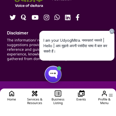
Careers
Disclaimer
The information/ recommendations/
suggestions provided on the website are for
reference and guidance and compiled based on
experience, knowledge, suggestions and inputs
gathered from domain specific experts.
Home
Services &
Business
Events
Profile &
Resources
Listing
Menu